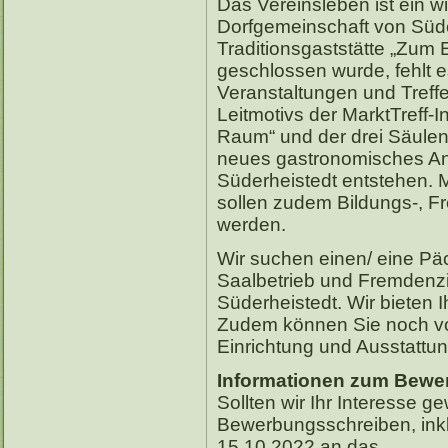
Das Vereinsleben ist ein wi
Dorfgemeinschaft von Süder
Traditionsgaststätte „Zum
geschlossen wurde, fehlt e
Veranstaltungen und Treff
Leitmotivs der MarktTreff-I
Raum“ und der drei Säulen 
neues gastronomisches A
Süderheistedt entstehen. 
sollen zudem Bildungs-, Fre
werden.
Wir suchen einen/ eine Päc
Saalbetrieb und Fremden
Süderheistedt. Wir bieten I
Zudem können Sie noch vor
Einrichtung und Ausstattu
Informationen zum Bewe
Sollten wir Ihr Interesse ge
Bewerbungsschreiben, inkl
15.10.2022 an das