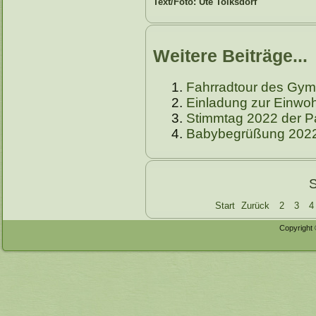
Text/Foto: Ute Tolksdorf
Weitere Beiträge...
Fahrradtour des Gym
Einladung zur Einw
Stimmtag 2022 der P
Babybegrüßung 202
S
Start
Zurück
2
3
4
Copyright