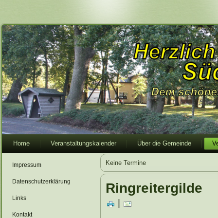
Home
Veranstaltungskalender
Über die Gemeinde
V
Keine Termine
Impressum
Datenschutzerklärung
Ringreitergilde
Links
|
Kontakt