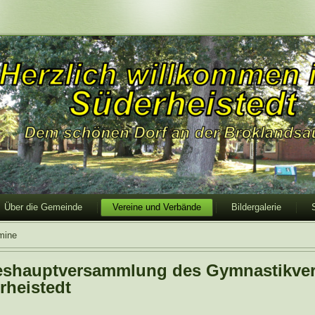
Über die Gemeinde
Vereine und Verbände
Bildergalerie
mine
eshauptversammlung des Gymnastikver
rheistedt