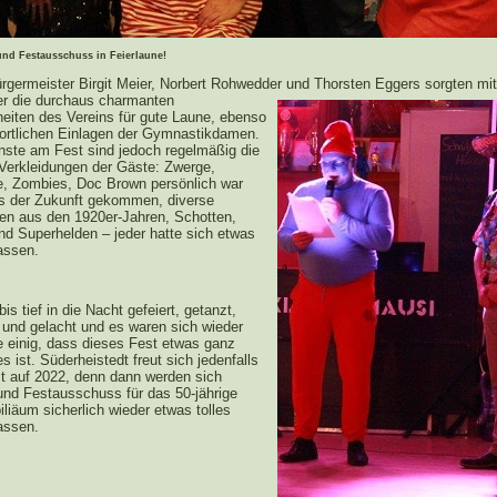
und Festausschuss in Feierlaune!
rgermeister Birgit Meier, Norbert Rohwedder und Thorsten Eggers sorgten mi
r die durchaus charmanten
eiten des Vereins für gute Laune, ebenso
portlichen Einlagen der Gymnastikdamen.
ste am Fest sind jedoch regelmäßig die
 Verkleidungen der Gäste: Zwerge,
, Zombies, Doc Brown persönlich war
s der Zukunft gekommen, diverse
en aus den 1920er-Jahren, Schotten,
nd Superhelden – jeder hatte sich etwas
lassen.
is tief in die Nacht gefeiert, getanzt,
 und gelacht und es waren sich wieder
e einig, dass dieses Fest etwas ganz
 ist. Süderheistedt freut sich jedenfalls
zt auf 2022, denn dann werden sich
und Festausschuss für das 50-jährige
iliäum sicherlich wieder etwas tolles
lassen.