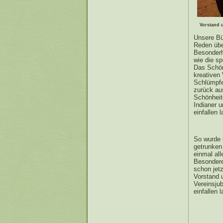
Vorstand 
Unsere Bü
Reden übe
Besonderh
wie die s
Das Schön
kreativen
Schlümpfe
zurück au
Schönheit
Indianer u
einfallen 
So wurde b
getrunken
einmal all
Besonderes
schon jet
Vorstand 
Vereinsjub
einfallen 