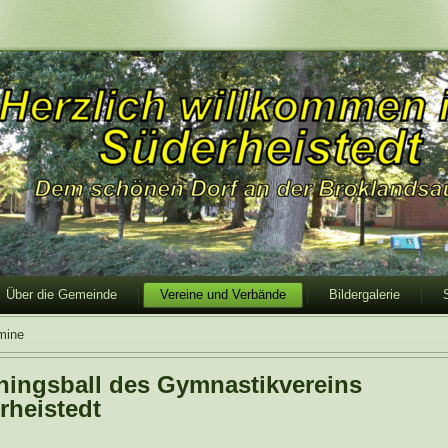
Über die Gemeinde
Vereine und Verbände
Bildergalerie
mine
hingsball des Gymnastikvereins
rheistedt