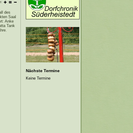
e:
all des
kten Saal
rt: Anke
utta Tank
hre.
Nächste Termine
Keine Termine