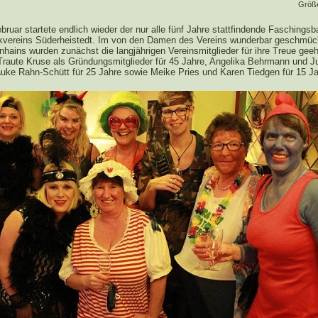
Größ
ruar startete endlich wieder der nur alle fünf Jahre stattfindende Faschingsb
vereins Süderheistedt. Im von den Damen des Vereins wunderbar geschmüc
hains wurden zunächst die langjährigen Vereinsmitglieder für ihre Treue geeh
Traute Kruse als Gründungsmitglieder für 45 Jahre, Angelika Behrmann und J
rauke Rahn-Schütt für 25 Jahre sowie Meike Pries und Karen Tiedgen für 15 Ja