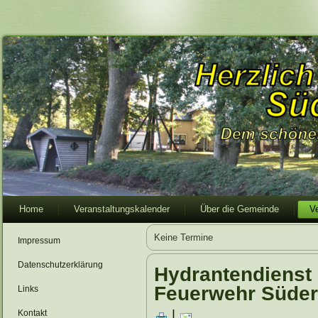
Home
Veranstaltungskalender
Über die Gemeinde
V
Keine Termine
Impressum
Datenschutzerklärung
Hydrantendienst 
Feuerwehr Süder
Links
|
Kontakt