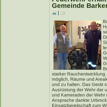
Gemeinde Barke
|
B
H
s
D
S
l
G
W
G
Be
starker Rauchentwicklung. 
möglich, Räume und Areale
und zu halten. Das Gerät s
Ausrüstung der Wehr dar 
und Kameraden der Wehr m
Ansprache dankte Urbrock 
Einsatzbereitschaft zum 