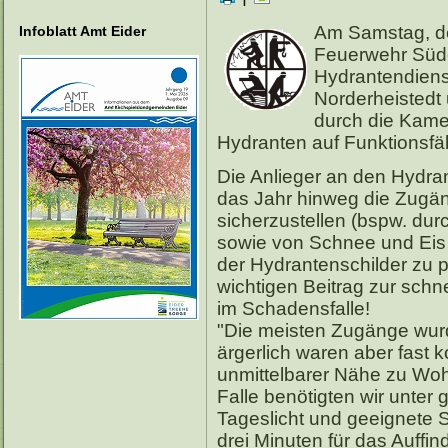
Am Samstag, den
Infoblatt Amt Eider
Feuerwehr Süde
Hydrantendiens
Norderheistedt
durch die Kame
Hydranten auf Funktionsfäh
Die Anlieger an den Hydra
das Jahr hinweg die Zugän
sicherzustellen (bspw. du
sowie von Schnee und Eis 
der Hydrantenschilder zu p
wichtigen Beitrag zur schn
im Schadensfalle!
"Die meisten Zugänge wurd
ärgerlich waren aber fast
unmittelbarer Nähe zu Woh
Falle benötigten wir unter
Tageslicht und geeignete S
drei Minuten für das Auf
fin