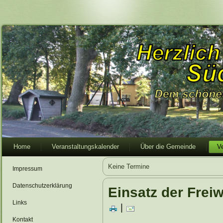
Home
Veranstaltungskalender
Über die Gemeinde
V
Keine Termine
Impressum
Datenschutzerklärung
Einsatz der Frei
Links
|
Kontakt