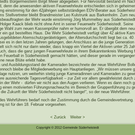
tedts Bürgermeisterin Birgit Meier abgegeben. Für Nervosität bestand im Nac
d, denn die anwesenden aktiven Feuerwehrleute entschieden sich in geheimer
g einstimmig für den 42jährigen selbstständigen EDV-Berater aus Süderheist
ms Stellvertreter bleibt Brandmeister Leo Kulstrunk aus Barkenholm. Zum ne
tsbeauftragten der Wehr wurde einstimmig Jörg Mummeltey aus Süderheistedt
Holger Kaack blieb nicht ohne Amt in seiner Feuerwehr Süderheistedt. Seine
ge Wahl zum neuen Kassenprüfer nahm er humorvoll an. Er übergibt dem ne
r ein gut bestelltes Haus. Die Wehr Süderheistedt verfügt über 42 aktive Ka
sgebildeten Atemschutzgeräteträgern, der Altersdurchschnitt liegt bei ca. 40
sei es in den letzen Jahren gelungen, den Anschluss an die junge Generation 
lt sich nicht nur darin wieder, dass knapp ein Viertel der Aktiven unter 25 Ja
uch, dass die ganz jungen Feuerwehrleute in ihrem Bekanntenkreis Werbung 
hen Feuerball in Süderheistedt gemacht hätten, und dieser gerade im vergange
ine neue Blüte erlebt habe.
n und Ausbildungsstand der Kameraden bezeichnete der neue Wehrführer Bol
Dennoch bleibe die Mitgliederwerbung ein Hauptanliegen. „Wir müssen unsere 
age nutzen, um weiterhin stetig junge Kameradinnen und Kameraden zu gew
re ausreichende Tagesverfügbarkeit – zur Zeit vor allem gewährleistet durch 
in der Wehr - dürfen wir nicht aus den Augen verlieren. Wenn es dann noch ge
stig einen motivierten Führungsnachwuchs im Bereich der Gruppenführung zu g
 die Zukunft der Wehr Süderheistedt nicht bange!“, so der neue Wehrführer.
des Wehrführers bedarf noch der Zustimmung durch die Gemeindevertretung.
g ist für den 18. Februar vorgesehen.
< Zurück
Weiter >
Copyright © 2012 Gemeinde Süderheistedt