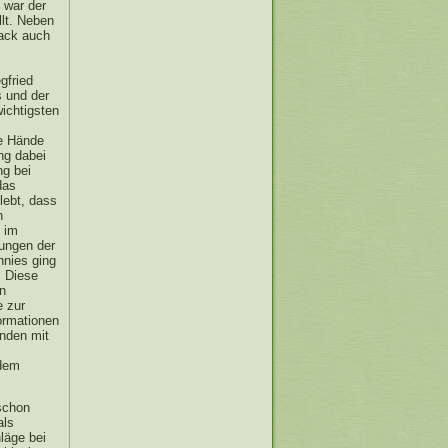
 war der
llt. Neben
ack auch
gfried
s und der
ichtigsten
re Hände
ng dabei
ng bei
das
lebt, dass
n
 im
rungen der
nnies ging
. Diese
en
e zur
ormationen
enden mit
 dem
 schon
als
läge bei