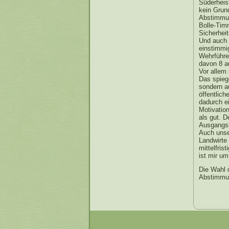
Süderheis
kein Grun
Abstimmun
Bolle-Tim
Sicherhei
Und auch 
einstimmi
Wehrführe
davon 8 au
Vor allem 
Das spiege
sondern a
öffentlic
dadurch e
Motivatio
als gut. 
Ausgangsl
Auch unse
Landwirte 
mittelfri
ist mir um
Die Wahl 
Abstimmun