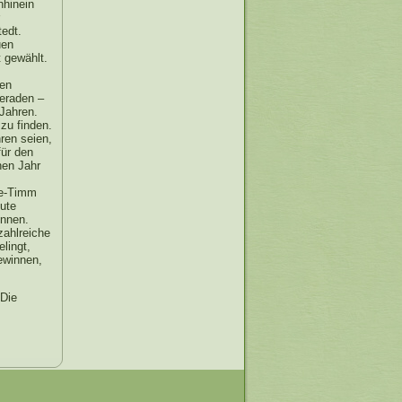
hhinein
edt.
uen
 gewählt.
uen
meraden –
 Jahren.
zu finden.
hren seien,
für den
nen Jahr
le-Timm
gute
innen.
zahlreiche
lingt,
ewinnen,
 Die