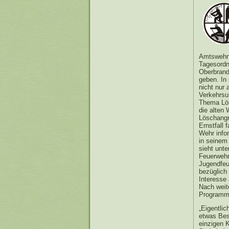
Amtswehrf
Tagesordn
Oberbrand
geben. In 
nicht nur 
Verkehrsu
Thema Lös
die alten
Löschangr
Ernstfall
Wehr infor
in seinem
sieht unte
Feuerwehrl
Jugendfeu
bezüglich
Interess
Nach weit
Programm
„Eigentlic
etwas Bes
einzigen 