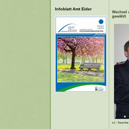
Infoblatt Amt Eider
Wechsel a
gewählt
v.l.: Sasch