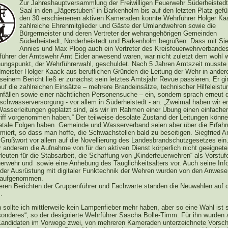
Zur Jahreshauptversammlung der Freiwilligen Feuerwehr Süderheistedt
Saal in den „Jägerstuben“ in Barkenholm bis auf den letzten Platz gefü
den 30 erschienenen aktiven Kameraden konnte Wehrführer Holger Ka
zahlreiche Ehrenmitglieder und Gäste der Umlandwehren sowie die
Bürgermeister und deren Vertreter der wehrangehörigen Gemeinden
Süderheistedt, Norderheistedt und Barkenholm begrüßen. Dass mit Sie
Annies und Max Ploog auch ein Vertreter des Kreisfeuerwehrverbande
ührer der Amtswehr Amt Eider anwesend waren, war nicht zuletzt dem wohl w
ungspunkt, der Wehrführerwahl, geschuldet. Nach 5 Jahren Amtszeit musste
meister Holger Kaack aus beruflichen Gründen die Leitung der Wehr in ande
seinem Bericht ließ er zunächst sein letztes Amtsjahr Revue passieren. Er gi
auf die zahlreichen Einsätze – mehrere Brandeinsätze, technischer Hilfeleistu
nfällen sowie einer nächtlichen Personensuche – ein, sondern sprach erneut 
chwasserversorgung - vor allem in Süderheistedt - an. „Zweimal haben wir er
 Wasserleitungen geplatzt sind, als wir im Rahmen einer Übung einen einfache
iff vorgenommen haben.“ Der teilweise desolate Zustand der Leitungen könne
 fatale Folgen haben. Gemeinde und Wasserverband seien aber über die Erfah
miert, so dass man hoffe, die Schwachstellen bald zu beseitigen. Siegfried A
 Grußwort vor allem auf die Novellierung des Landesbrandschutzgesetzes ein
r anderem die Aufnahme von für den aktiven Dienst körperlich nicht geeignet
euten für die Stabsarbeit, die Schaffung von „Kinderfeuerwehren“ als Vorstuf
erwehr und sowie eine Anhebung des Tauglichkeitsalters vor. Auch seine Inf
 der Ausrüstung mit digitaler Funktechnik der Wehren wurden von den Anwes
e aufgenommen.
eren Berichten der Gruppenführer und Fachwarte standen die Neuwahlen auf
.
h sollte ich mittlerweile kein Lampenfieber mehr haben, aber so eine Wahl ist
onderes“, so der designierte Wehrführer Sascha Bolle-Timm. Für ihn wurden 
Kandidaten im Vorwege zwei, von mehreren Kameraden unterzeichnete Vorsch