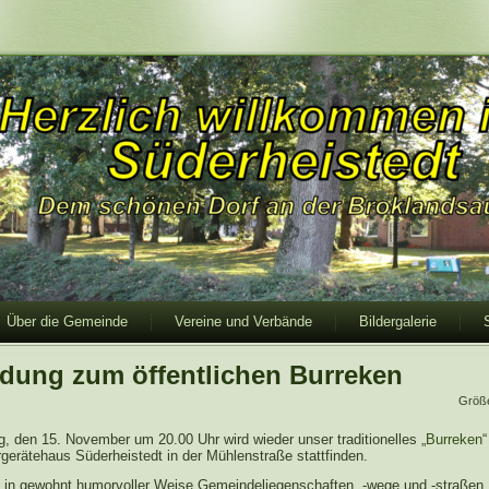
Über die Gemeinde
Vereine und Verbände
Bildergalerie
adung zum öffentlichen Burreken
Größ
g, den 15. November um 20.00 Uhr wird wieder unser traditionelles „
Burreken
“
gerätehaus Süderheistedt in der Mühlenstraße stattfinden.
n in gewohnt humorvoller Weise Gemeindeliegenschaften, -wege und -straßen