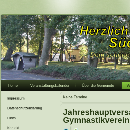
Home
Veranstaltungskalender
Über die Gemeinde
V
Keine Termine
Impressum
Datenschutzerklärung
Jahreshauptver
Gymnastikverein
Links
|
Kontakt