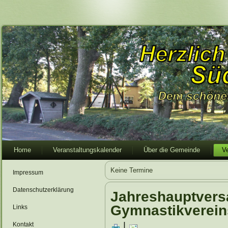
Home
Veranstaltungskalender
Über die Gemeinde
V
Keine Termine
Impressum
Datenschutzerklärung
Jahreshauptver
Gymnastikverein
Links
|
Kontakt