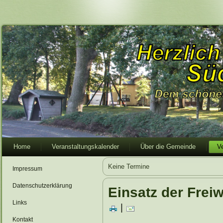
Home
Veranstaltungskalender
Über die Gemeinde
V
Keine Termine
Impressum
Datenschutzerklärung
Einsatz der Frei
Links
|
Kontakt