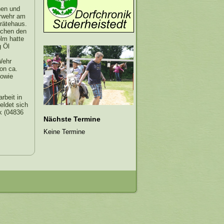
nen und
erwehr am
rätehaus.
schen den
lm hatte
g Öl
Wehr
on ca.
sowie
rbeit in
eldet sich
k (04836
Nächste Termine
Keine Termine