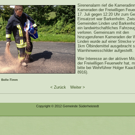
Sirenenalarm rief die Kameradin
Kameraden der Freiwilligen Feu
17. Juli gegen 12:20 Uhr zum Ge
Einsatzort war Barkenholm. Zwi
Gemeinden Linden und Barkenho
ein landwirtschaftliches Fahrzeu
verloren. Gemeinsam mit den
hinzugerufenen Kameraden der 
Linden wurde auf einer Strecke v
1km Ölbindemittel ausgebracht 
Warnhinweisschilder aufgestellt.
Wer Interesse an der aktiven Mita
der Freiwilligen Feuerwehr hat, m
bitte bei Wehrführer Holger Kaac
8916).
. Bolle-Timm
< Zurück
Weiter >
Copyright © 2012 Gemeinde Süderheistedt