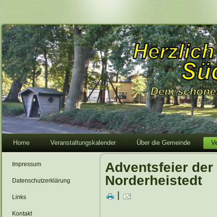
Home
Veranstaltungskalender
Über die Gemeinde
V
Adventsfeier de
Impressum
Norderheistedt
Datenschutzerklärung
|
Links
Kontakt