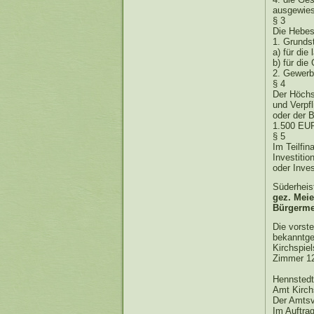
ausgewies
§ 3
Die Hebesä
1. Grunds
a) für die
b) für di
2. Gewerb
§ 4
Der Höchs
und Verpf
oder der 
1.500 EU
§ 5
Im Teilfi
Investiti
oder Inve
Süderheis
gez. Meie
Bürgerme
Die vorste
bekanntge
Kirchspie
Zimmer 12
Hennstedt
Amt Kirch
Der Amtsv
Im Auftra