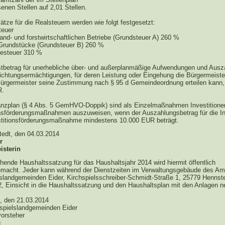
enen Stellen auf 2,01 Stellen.
tze für die Realsteuern werden wie folgt festgesetzt:
teuer
 land- und forstwirtschaftlichen Betriebe (Grundsteuer A) 260 %
e Grundstücke (Grundsteuer B) 260 %
esteuer 310 %
tbetrag für unerhebliche über- und außerplanmäßige Aufwendungen und Ausz
lichtungsermächtigungen, für deren Leistung oder Eingehung die Bürgermeister
Bürgermeister seine Zustimmung nach § 95 d Gemeindeordnung erteilen kann,
R.
nanzplan (§ 4 Abs. 5 GemHVO-Doppik) sind als Einzelmaßnahmen Investitione
onsförderungsmaßnahmen auszuweisen, wenn der Auszahlungsbetrag für die In
stitionsförderungsmaßnahme mindestens 10.000 EUR beträgt.
tedt, den 04.03.2014
r
isterin
hende Haushaltssatzung für das Haushaltsjahr 2014 wird hiermit öffentlich
macht. Jeder kann während der Dienstzeiten im Verwaltungsgebäude des Am
lslandgemeinden Eider, Kirchspielsschreiber-Schmidt-Straße 1, 25779 Hennste
, Einsicht in die Haushaltssatzung und den Haushaltsplan mit den Anlagen 
, den 21.03.2014
spielslandgemeinden Eider
orsteher
g