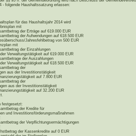
der §§ 95 ff. der Gemeindeordnung wird nach Beschluss der Gemeindevertre
4 - folgende Haushaltssatzung erlassen:
altsplan für das Haushaltsjahr 2014 wird
ebnisplan mit
amtbetrag der Erträge auf 619.000 EUR
amtbetrag der Aufwendungen auf 618.500 EUR
esüberschuss/Jahresfehlbetrag von 500 EUR
nzplan mit
amtbetrag der Einzahlungen
nder Verwaltungstätigkeit auf 619.000 EUR
amtbetrage der Auszahlungen
nder Verwaltungstätigkeit auf 618.500 EUR
amtbetrag der
en aus der Investitionstätigkeit
inanzierungstätigkeit auf 7.800 EUR
amtbetrag der
en aus der Investitionstätigkeit
inanzierungstätigkeit auf 32.200 EUR
t.
 festgesetzt:
amtbetrag der Kredite für
onen und Investitionsförderungsmaßnahmen
R
samtbetrag der Verpflichtungsermächtigungen
R
chstbetrag der Kassenkredite auf 0 EUR
samtzahl der im Stellenplan