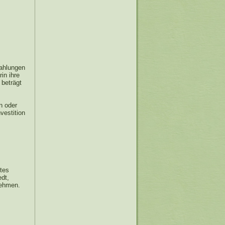
ahlungen
in ihre
 beträgt
n oder
vestition
tes
dt,
nehmen.