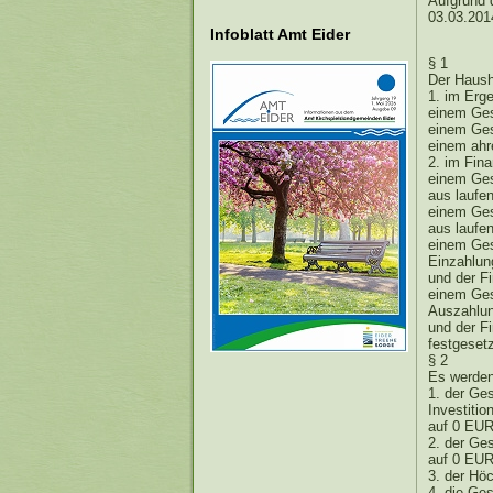
Aufgrund 
03.03.201
Infoblatt Amt Eider
§ 1
Der Haush
1. im Erg
einem Ges
einem Ges
einem ahr
2. im Fina
einem Ges
aus laufe
einem Ges
aus laufe
einem Ges
Einzahlung
und der F
einem Ges
Auszahlung
und der F
festgesetz
§ 2
Es werden
1. der Ges
Investiti
auf 0 EU
2. der Ge
auf 0 EU
3. der Hö
4. die Ge