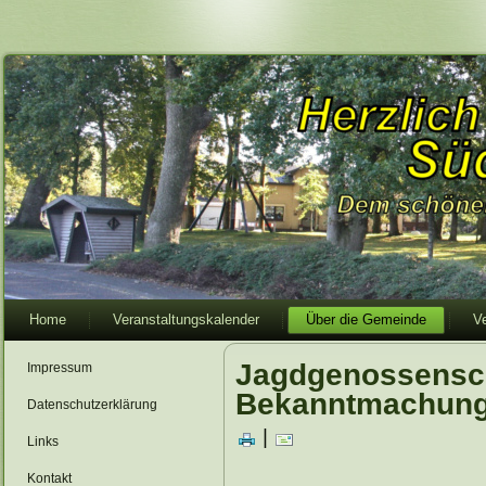
Home
Veranstaltungskalender
Über die Gemeinde
V
Jagdgenossensch
Impressum
Bekanntmachun
Datenschutzerklärung
|
Links
Kontakt