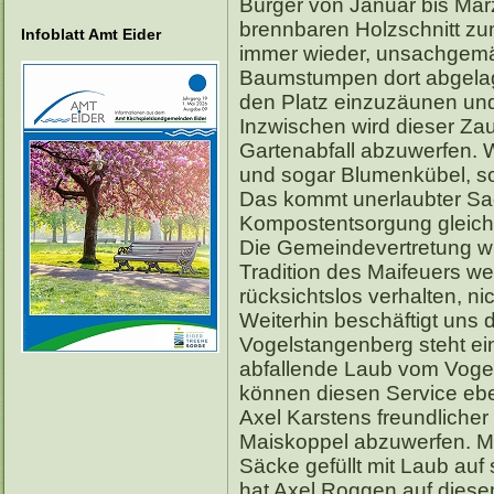
Bürger von Januar bis Mär
brennbaren Holzschnitt zu
Infoblatt Amt Eider
immer wieder, unsachgemäß
Baumstumpen dort abgelag
den Platz einzuzäunen un
Inzwischen wird dieser Zau
Gartenabfall abzuwerfen. 
und sogar Blumenkübel, so
Das kommt unerlaubter S
Kompostentsorgung gleich
Die Gemeindevertretung w
Tradition des Maifeuers we
rücksichtslos verhalten, ni
Weiterhin beschäftigt uns
Vogelstangenberg steht ein 
abfallende Laub vom Vogel
können diesen Service eben
Axel Karstens freundliche
Maiskoppel abzuwerfen. Mi
Säcke gefüllt mit Laub auf
hat Axel Roggen auf dies