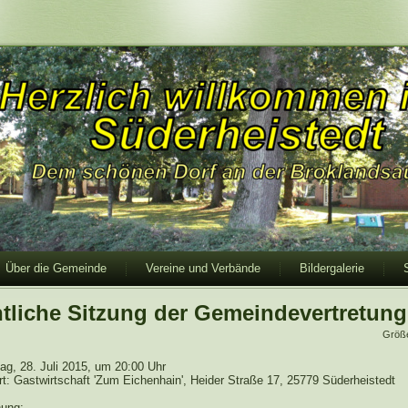
Über die Gemeinde
Vereine und Verbände
Bildergalerie
ntliche Sitzung der Gemeindevertretung
Größ
ag, 28. Juli 2015, um 20:00 Uhr
rt: Gastwirtschaft 'Zum Eichenhain', Heider Straße 17, 25779 Süderheistedt
ung: