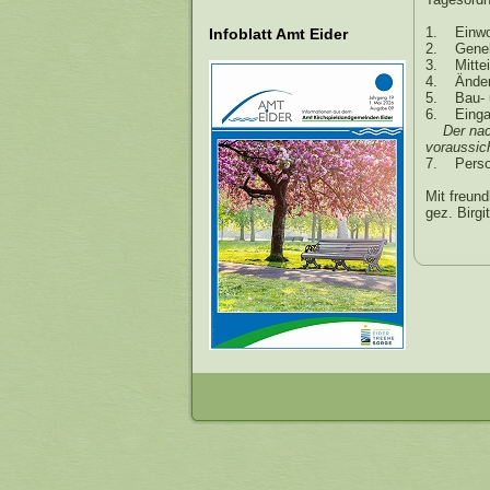
1. Einwo
Infoblatt Amt Eider
2. Genehm
3. Mittei
4. Änderu
5. Bau- 
6. Einga
Der nachf
voraussich
7. Person
Mit freun
gez. Birgi