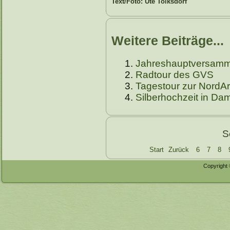
Text/Foto: Ute Tolksdorf
Weitere Beiträge...
Jahreshauptversamm
Radtour des GVS
Tagestour zur NordAr
Silberhochzeit in Da
S
Start
Zurück
6
7
8
Copyright