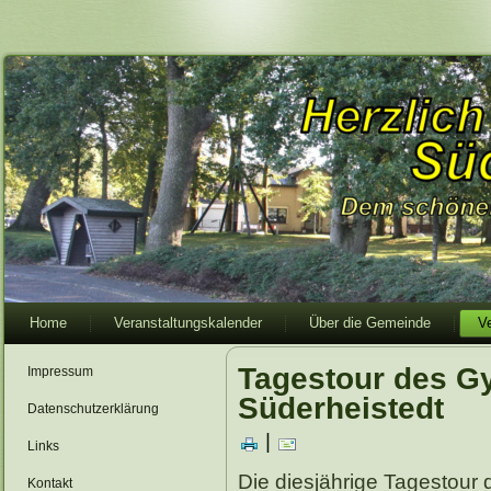
Home
Veranstaltungskalender
Über die Gemeinde
V
Tagestour des G
Impressum
Süderheistedt
Datenschutzerklärung
|
Links
Die diesjährige Tagestour
Kontakt