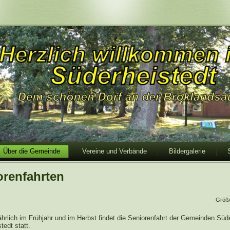
Über die Gemeinde
Vereine und Verbände
Bildergalerie
orenfahrten
Größ
ährlich im Frühjahr und im Herbst findet die Seniorenfahrt der Gemeinden Süd
tedt statt.