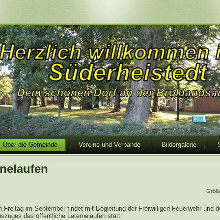
Über die Gemeinde
Vereine und Verbände
Bildergalerie
rnelaufen
Größ
 Freitag im September findet mit Begleitung der Freiwilligen Feuerwehr und 
szuges das öffentliche Laternelaufen statt.