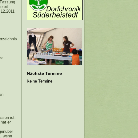
n Fassung
rzeit
.12.2011
erzeichnis
de
Nächste Termine
Keine Termine
en
ssen ist.
 hat er
egenüber
n, wenn