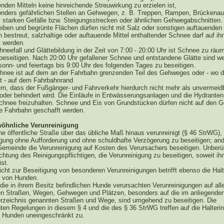
den Mitteln keine hinreichende Streuwirkung zu erzielen ist,
onders gefährlichen Stellen an Gehwegen, z. B. Treppen, Rampen, Brückenau
 starken Gefälle bzw. Steigungsstrecken oder ähnlichen Gehwegabschnitten.
ben und begrünte Flächen dürfen nicht mit Salz oder sonstigen auftauenden
n bestreut, salzhaltige oder auftauende Mittel enthaltender Schnee darf auf ih
t werden.
hneefall und Glättebildung in der Zeit von 7:00 - 20:00 Uhr ist Schnee zu rä
 beseitigen. Nach 20:00 Uhr gefallener Schnee und entstandene Glätte sind we
sonn- und feiertags bis 9:00 Uhr des folgenden Tages zu beseitigen.
chnee ist auf dem an der Fahrbahn grenzenden Teil des Gehweges oder - wo d
st - auf dem Fahrbahnrand
ern, dass der Fußgänger- und Fahrverkehr hierdurch nicht mehr als unvermeid
 oder behindert wird. Die Einläufe in Entwässerungsanlagen und die Hydranten
chnee freizuhalten. Schnee und Eis von Grundstücken dürfen nicht auf den 
ie Fahrbahn geschafft werden.
öhnliche Verunreinigung
ne öffentliche Straße über das übliche Maß hinaus verunreinigt (§ 46 StrWG), 
igung ohne Aufforderung und ohne schuldhafte Verzögerung zu beseitigen; and
Gemeinde die Verunreinigung auf Kosten des Verursachers beseitigen. Unberüh
ichtung des Reinigungspflichtigen, die Verunreinigung zu beseitigen, soweit ih
st.
licht zur Beseitigung von besonderen Verunreinigungen betrifft ebenso die Hal
r von Hunden.
die in ihrem Besitz befindlichen Hunde verursachten Verunreinigungen auf all
hen Straßen, Wegen, Gehwegen und Plätzen, besonders auf die im anliegende
rzeichnis genannten Straßen und Wege, sind umgehend zu beseitigen. Die
ten Regelungen in diesem § 4 und die des § 36 StrWG treffen auf die Halteri
n Hunden uneingeschränkt zu.