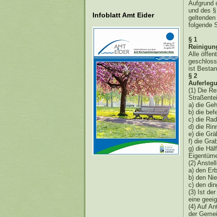
Aufgrund 
und des §
Infoblatt Amt Eider
geltenden
folgende 
§ 1
Reinigung
Alle öffe
geschloss
ist Bestan
§ 2
Auferlegu
(1) Die Re
Straßentei
a) die Ge
b) die bef
c) die Ra
d) die Rin
e) die Gr
f) die Gr
g) die Hä
Eigentüme
(2) Anstel
a) den Er
b) den Ni
c) den di
(3) Ist de
eine geei
(4) Auf An
der Gemei