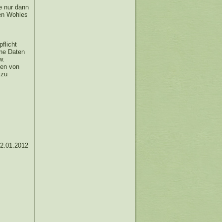
e nur dann
nen Wohles
flicht
ene Daten
w.
ten von
 zu
02.01.2012