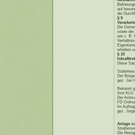
Befreiung
auf beson
die Durch
§ 9
Verarbei
Die Gemei
sowie der
wie z. B.
Verhältnis
Eigentüme
erheben u
§ 10
Inkrafttre
Diese Sat
Süderheis
Der Bürge
gez. Jan 
Bekannt g
Amt KLG 
Der Amtsv
FD Ordnu
Im Auftra
gez. Jürg
Anlage z
Straßenve
Die Reinig