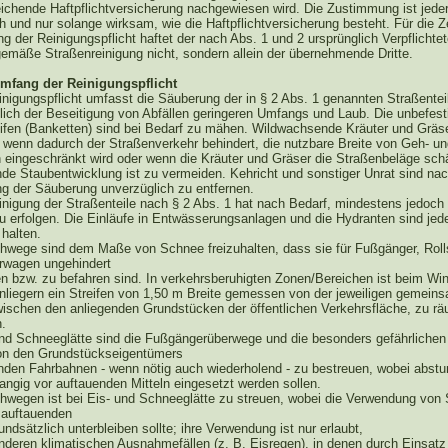
eichende Haftpflichtversicherung nachgewiesen wird. Die Zustimmung ist jeder
ch und nur solange wirksam, wie die Haftpflichtversicherung besteht. Für die Ze
g der Reinigungspflicht haftet der nach Abs. 1 und 2 ursprünglich Verpflichtet
emäße Straßenreinigung nicht, sondern allein der übernehmende Dritte.
mfang der Reinigungspflicht
inigungspflicht umfasst die Säuberung der in § 2 Abs. 1 genannten Straßentei
ßlich der Beseitigung von Abfällen geringeren Umfangs und Laub. Die unbefest
eifen (Banketten) sind bei Bedarf zu mähen. Wildwachsende Kräuter und Gräse
, wenn dadurch der Straßenverkehr behindert, die nutzbare Breite von Geh- u
eingeschränkt wird oder wenn die Kräuter und Gräser die Straßenbeläge sch
nde Staubentwicklung ist zu vermeiden. Kehricht und sonstiger Unrat sind na
g der Säuberung unverzüglich zu entfernen.
inigung der Straßenteile nach § 2 Abs. 1 hat nach Bedarf, mindestens jedoch 
 erfolgen. Die Einläufe in Entwässerungsanlagen und die Hydranten sind jede
halten.
ehwege sind dem Maße von Schnee freizuhalten, dass sie für Fußgänger, Rolls
rwagen ungehindert
n bzw. zu befahren sind. In verkehrsberuhigten Zonen/Bereichen ist beim Win
nliegern ein Streifen von 1,50 m Breite gemessen von der jeweiligen gemein
ischen den anliegenden Grundstücken der öffentlichen Verkehrsfläche, zu r
n.
und Schneeglätte sind die Fußgängerüberwege und die besonders gefährlichen 
on den Grundstückseigentümers
enden Fahrbahnen - wenn nötig auch wiederholend - zu bestreuen, wobei abst
rangig vor auftauenden Mitteln eingesetzt werden sollen.
ehwegen ist bei Eis- und Schneeglätte zu streuen, wobei die Verwendung von 
 auftauenden
undsätzlich unterbleiben sollte; ihre Verwendung ist nur erlaubt,
onderen klimatischen Ausnahmefällen (z. B. Eisregen), in denen durch Einsatz