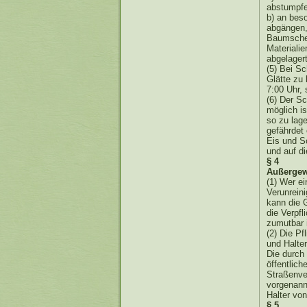
abstumpfen
b) an bes
abgängen,
Baumschei
Materialie
abgelager
(5) Bei Sc
Glätte zu
7:00 Uhr, 
(6) Der S
möglich i
so zu lag
gefährdet
Eis und S
und auf d
§ 4
Außergew
(1) Wer ei
Verunrein
kann die 
die Verpfl
zumutbar i
(2) Die Pf
und Halte
Die durch 
öffentlic
Straßenve
vorgenann
Halter vo
§ 5