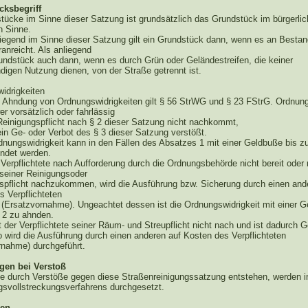
cksbegriff
stücke im Sinne dieser Satzung ist grundsätzlich das Grundstück im bürgerlic
n Sinne.
liegend im Sinne dieser Satzung gilt ein Grundstück dann, wenn es an Bestand
anreicht. Als anliegend
Grundstück auch dann, wenn es durch Grün oder Geländestreifen, die keiner
digen Nutzung dienen, von der Straße getrennt ist.
idrigkeiten
ie Ahndung von Ordnungswidrigkeiten gilt § 56 StrWG und § 23 FStrG. Ordnung
er vorsätzlich oder fahrlässig
 Reinigungspflicht nach § 2 dieser Satzung nicht nachkommt,
ein Ge- oder Verbot des § 3 dieser Satzung verstößt.
rdnungswidrigkeit kann in den Fällen des Absatzes 1 mit einer Geldbuße bis z
ndet werden.
r Verpflichtete nach Aufforderung durch die Ordnungsbehörde nicht bereit oder 
 seiner Reinigungsoder
spflicht nachzukommen, wird die Ausführung bzw. Sicherung durch einen and
s Verpflichteten
 (Ersatzvornahme). Ungeachtet dessen ist die Ordnungswidrigkeit mit einer 
 2 zu ahnden.
der Verpflichtete seiner Räum- und Streupflicht nicht nach und ist dadurch G
o wird die Ausführung durch einen anderen auf Kosten des Verpflichteten
rnahme) durchgeführt.
gen bei Verstoß
ie durch Verstöße gegen diese Straßenreinigungssatzung entstehen, werden
svollstreckungsverfahrens durchgesetzt.
en