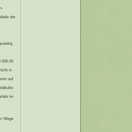
h-
teile der
swidrig
u 500,00
nicht in
eren auf
Geldbuße
efahr im
 im Wege