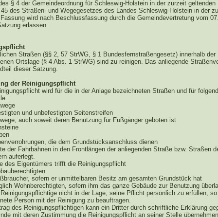
des § 4 der Gemeindeordnung für Schleswig-Holstein in der zurzeit geltende
 45 des Straßen- und Wegegesetzes des Landes Schleswig-Holstein in der zu
 Fassung wird nach Beschlussfassung durch die Gemeindevertretung vom 07
Satzung erlassen.
spflicht
ntlichen Straßen (§§ 2, 57 StrWG, § 1 Bundesfernstraßengesetz) innerhalb der
enen Ortslage (§ 4 Abs. 1 StrWG) sind zu reinigen. Das anliegende Straßenv
dteil dieser Satzung.
ng der Reinigungspflicht
inigungspflicht wird für die in der Anlage bezeichneten Straßen und für folgen
le
hwege
estigten und unbefestigten Seitenstreifen
dwege, auch soweit deren Benutzung für Fußgänger geboten ist
nsteine
äben
abenverrohrungen, die dem Grundstücksanschluss dienen
lfte der Fahrbahnen in den Frontlängen der anliegenden Straße bzw. Straßen d
rn auferlegt.
le des Eigentümers trifft die Reinigungspflicht
bbauberechtigten
eßbraucher, sofern er unmittelbaren Besitz am gesamten Grundstück hat
nglich Wohnberechtigten, sofern ihm das ganze Gebäude zur Benutzung überla
r Reinigungspflichtige nicht in der Lage, seine Pflicht persönlich zu erfüllen, so
gnete Person mit der Reinigung zu beauftragen.
trag des Reinigungspflichtigen kann ein Dritter durch schriftliche Erklärung g
nde mit deren Zustimmung die Reinigungspflicht an seiner Stelle übernehme