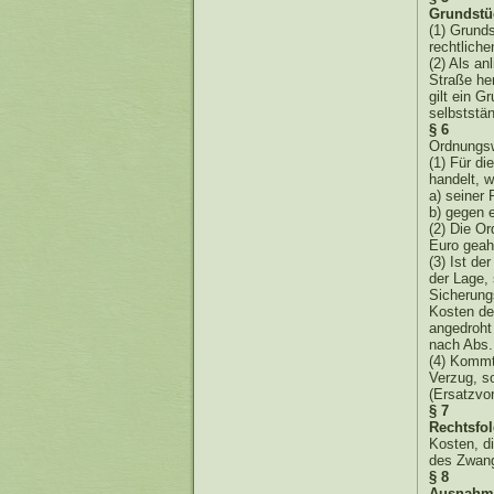
Grundstü
(1) Grund
rechtliche
(2) Als an
Straße her
gilt ein 
selbststän
§ 6
Ordnungsw
(1) Für d
handelt, w
a) seiner
b) gegen 
(2) Die O
Euro geah
(3) Ist de
der Lage,
Sicherung
Kosten de
angedroht
nach Abs.
(4) Kommt 
Verzug, s
(Ersatzvo
§ 7
Rechtsfol
Kosten, d
des Zwang
§ 8
Ausnahm