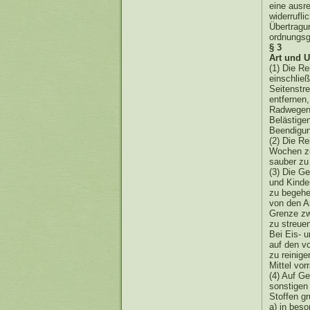
eine ausr
widerrufli
Übertragun
ordnungsg
§ 3
Art und U
(1) Die Re
einschlie
Seitenstr
entfernen
Radwegen 
Belästige
Beendigun
(2) Die Re
Wochen zu
sauber zu 
(3) Die G
und Kinde
zu begehe
von den A
Grenze zw
zu streue
Bei Eis- 
auf den v
zu reinig
Mittel vor
(4) Auf G
sonstigen
Stoffen gr
a) in bes