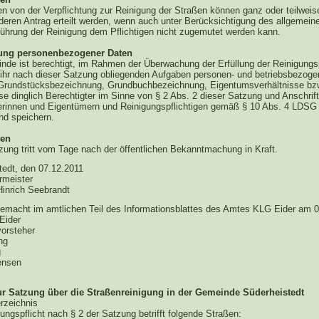
en von der Verpflichtung zur Reinigung der Straßen können ganz oder teilweis
deren Antrag erteilt werden, wenn auch unter Berücksichtigung des allgemei
führung der Reinigung dem Pflichtigen nicht zugemutet werden kann.
tung personenbezogener Daten
nde ist berechtigt, im Rahmen der Überwachung der Erfüllung der Reinigungsp
 ihr nach dieser Satzung obliegenden Aufgaben personen- und betriebsbezog
 Grundstücksbezeichnung, Grundbuchbezeichnung, Eigentumsverhältnisse bz
se dinglich Berechtigter im Sinne von § 2 Abs. 2 dieser Satzung und Anschrif
rinnen und Eigentümern und Reinigungspflichtigen gemäß § 10 Abs. 4 LDSG
nd speichern.
ten
zung tritt vom Tage nach der öffentlichen Bekanntmachung in Kraft.
tedt, den 07.12.2011
rmeister
Hinrich Seebrandt
emacht im amtlichen Teil des Informationsblattes des Amtes KLG Eider am 
Eider
orsteher
ng
g
ensen
ur Satzung über die Straßenreinigung in der Gemeinde Süderheistedt
rzeichnis
ungspflicht nach § 2 der Satzung betrifft folgende Straßen: