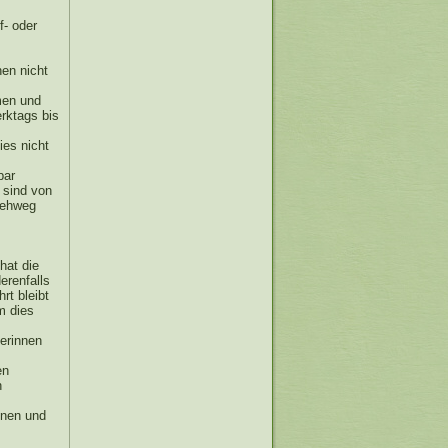
f- oder
nen nicht
umen und
rktags bis
ies nicht
bar
 sind von
Gehweg
hat die
erenfalls
rt bleibt
m dies
terinnen
en
n
nnen und